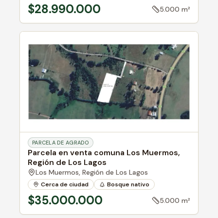
$28.990.000
5.000 m²
PARCELA DE AGRADO
Parcela en venta comuna Los Muermos,
Región de Los Lagos
Los Muermos,
Región de Los Lagos
Cerca de ciudad
Bosque nativo
Parcela de agrado
$35.000.000
5.000 m²