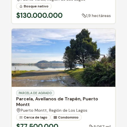
Bosque nativo
$130.000.000
1,9 hectáreas
PARCELA DE AGRADO
Parcela, Avellanos de Trapén, Puerto
Montt
Puerto Montt,
Región de Los Lagos
Cerca de lago
Condominio
$77.500.000
5.067 m²