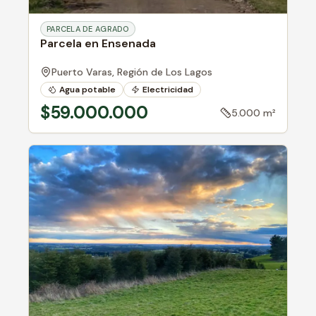
PARCELA DE AGRADO
Parcela en Ensenada
Puerto Varas,
Región de Los Lagos
Agua potable
Electricidad
Cerca de ciudad
$59.000.000
5.000 m²