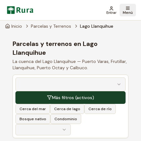
Menú
Entrar
Inicio
Parcelas y Terrenos
Lago Llanquihue
Parcelas y terrenos en Lago
Llanquihue
La cuenca del Lago Llanquihue — Puerto Varas, Frutillar,
Llanquihue, Puerto Octay y Calbuco.
Más filtros
(activos)
Cerca del mar
Cerca de lago
Cerca de río
Bosque nativo
Condominio