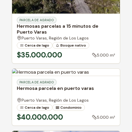
PARCELA DE AGRADO
Hermosas parcelas a 15 minutos de
Puerto Varas
Puerto Varas,
Región de Los Lagos
Cerca de lago
Bosque nativo
$35.000.000
5.000 m²
PARCELA DE AGRADO
Hermosa parcela en puerto varas
Puerto Varas,
Región de Los Lagos
Cerca de lago
Condominio
Bosque nativo
$40.000.000
5.000 m²