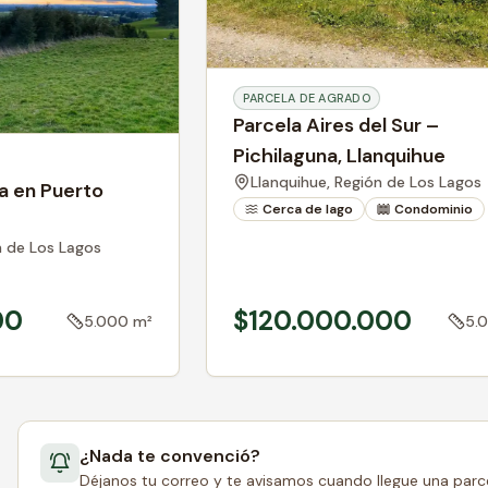
PARCELA DE AGRADO
Parcela Aires del Sur –
Pichilaguna, Llanquihue
Llanquihue,
Región de Los Lagos
a en Puerto
Cerca de lago
Condominio
n de Los Lagos
00
$120.000.000
5.000 m²
5.
¿Nada te convenció?
Déjanos tu correo y te avisamos cuando llegue una parce