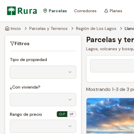
Parcelas
Corredores
Planes
Inicio
Parcelas y Terrenos
Región de Los Lagos
Llan
Parcelas y te
Filtros
Lagos, volcanes y bosque
Tipo de propiedad
¿Con vivienda?
Mostrando
1
-
3
de
3
p
Rango de precio
CLP
UF