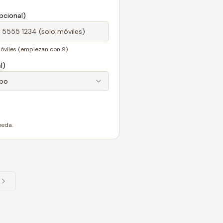
cional)
óviles (empiezan con 9)
l)
ipo
ueda.