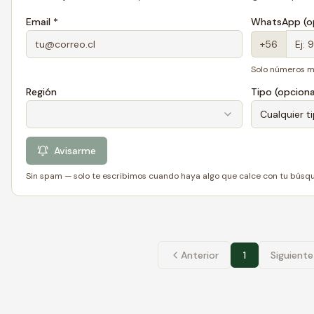
Email *
WhatsApp (op
+56
Solo números m
Región
Tipo (opciona
Cualquier t
Avisarme
Sin spam — solo te escribimos cuando haya algo que calce con tu búsq
Anterior
1
Siguiente