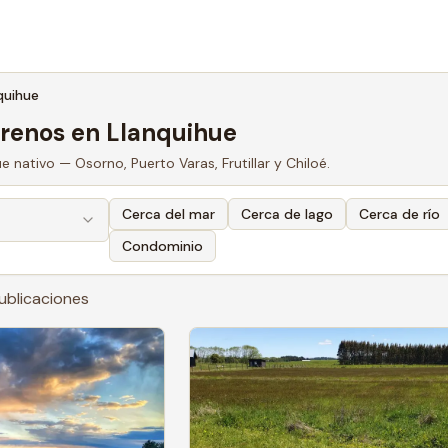
quihue
rrenos en Llanquihue
 nativo — Osorno, Puerto Varas, Frutillar y Chiloé.
Cerca del mar
Cerca de lago
Cerca de río
Condominio
ublicaciones