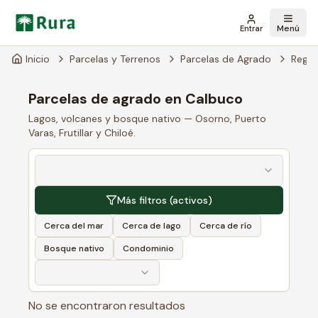
Menú
Entrar
Inicio
Parcelas y Terrenos
Parcelas de Agrado
Regió
Parcelas de agrado en Calbuco
Lagos, volcanes y bosque nativo — Osorno, Puerto
Varas, Frutillar y Chiloé.
Más filtros
(activos)
Cerca del mar
Cerca de lago
Cerca de río
Bosque nativo
Condominio
No se encontraron resultados