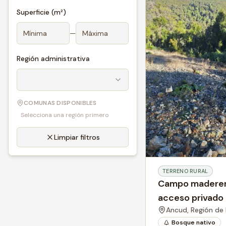
Superficie (m²)
—
Región administrativa
COMUNAS DISPONIBLES
Selecciona una región primero
Limpiar filtros
TERRENO RURAL
Campo maderero
acceso privado
Ancud,
Región de
Bosque nativo