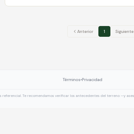
Anterior
1
Siguiente
Términos
•
Privacidad
s referencial. Te recomendamos verificar los antecedentes del terreno —y ase