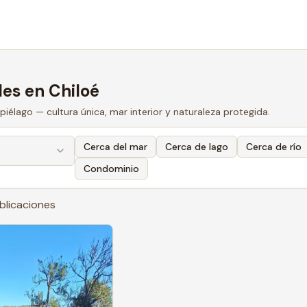
les en Chiloé
ipiélago — cultura única, mar interior y naturaleza protegida.
Cerca del mar
Cerca de lago
Cerca de río
Condominio
blicaciones