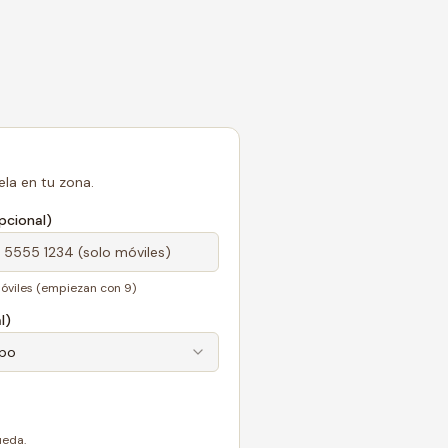
la en tu zona.
cional)
óviles (empiezan con 9)
l)
ipo
ueda.