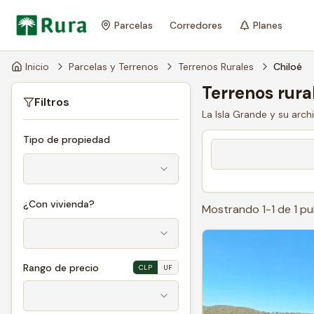
Parcelas
Corredores
Planes
Inicio
Parcelas y Terrenos
Terrenos Rurales
Chiloé
Terrenos rura
Filtros
La Isla Grande y su arch
Tipo de propiedad
¿Con vivienda?
Mostrando
1
-
1
de
1
pu
Rango de precio
CLP
UF