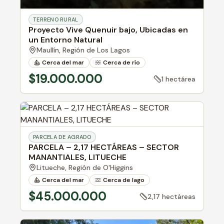
TERRENO RURAL
Proyecto Vive Quenuir bajo, Ubicadas en
un Entorno Natural
Maullín,
Región de Los Lagos
Cerca del mar
Cerca de río
$19.000.000
1 hectárea
PARCELA DE AGRADO
PARCELA – 2,17 HECTÁREAS – SECTOR
MANANTIALES, LITUECHE
Litueche,
Región de O'Higgins
Cerca del mar
Cerca de lago
Cerca de río
$45.000.000
2,17 hectáreas