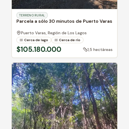
TERRENO RURAL
Parcela a sólo 30 minutos de Puerto Varas
Puerto Varas,
Región de Los Lagos
Cerca de lago
Cerca de río
Bosque nativo
$105.180.000
1,5 hectáreas