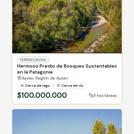
TERRENO RURAL
Hermoso Predio de Bosques Sustentables
en la Patagonia
Aysén,
Región de Aysén
Cerca de lago
Cerca de río
Bosque nativo
$100.000.000
11 hectáreas