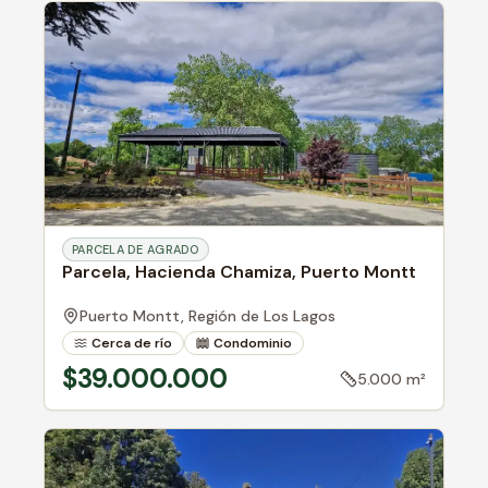
PARCELA DE AGRADO
Parcela, Hacienda Chamiza, Puerto Montt
Puerto Montt,
Región de Los Lagos
Cerca de río
Condominio
Cerca de ciudad
$39.000.000
5.000 m²