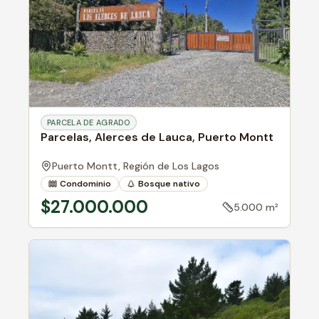
PARCELA DE AGRADO
Parcelas, Alerces de Lauca, Puerto Montt
Puerto Montt,
Región de Los Lagos
Condominio
Bosque nativo
Cerca de río
$27.000.000
5.000 m²