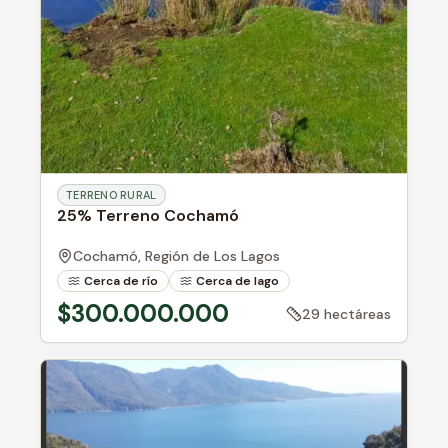
TERRENO RURAL
25% Terreno Cochamó
Cochamó,
Región de Los Lagos
Cerca de río
Cerca de lago
Suelo fértil
$300.000.000
29 hectáreas