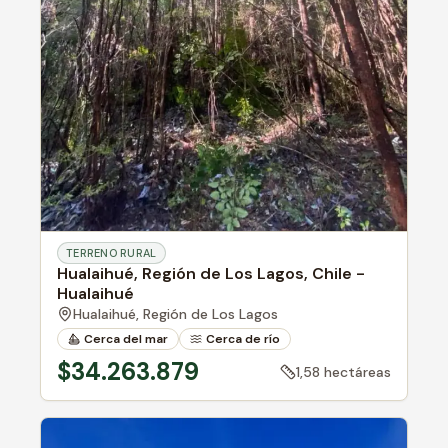
TERRENO RURAL
Hualaihué, Región de Los Lagos, Chile -
Hualaihué
Hualaihué,
Región de Los Lagos
Cerca del mar
Cerca de río
Bosque nativo
$34.263.879
1,58 hectáreas