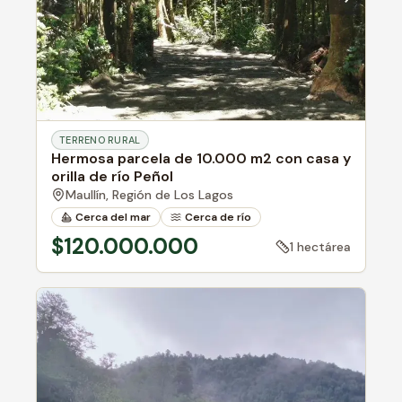
TERRENO RURAL
Hermosa parcela de 10.000 m2 con casa y
orilla de río Peñol
Maullín,
Región de Los Lagos
Cerca del mar
Cerca de río
Bosque nativo
$120.000.000
1 hectárea