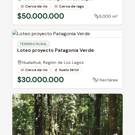
Cerca de río
Cerca de lago
Bosque nativo
$50.000.000
5.000 m²
TERRENO RURAL
Loteo proyecto Patagonia Verde
Hualaihué,
Región de Los Lagos
Cerca de río
Suelo fértil
Cerca de pueblo
$30.000.000
1 hectárea