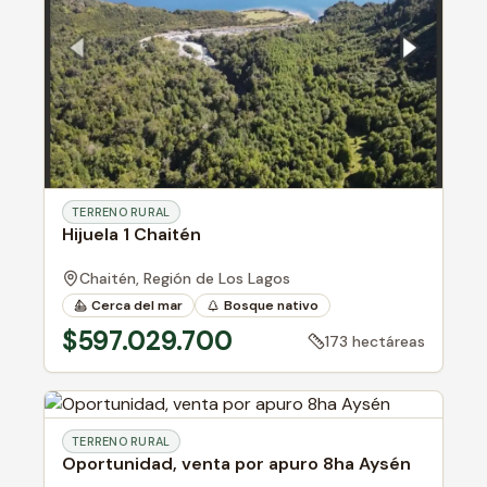
TERRENO RURAL
Hijuela 1 Chaitén
Chaitén,
Región de Los Lagos
Cerca del mar
Bosque nativo
Cerca de río
$597.029.700
173 hectáreas
TERRENO RURAL
Oportunidad, venta por apuro 8ha Aysén