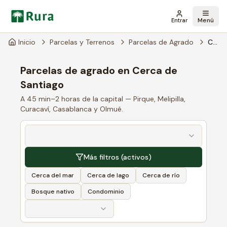
Menú
Entrar
Inicio
Parcelas y Terrenos
Parcelas de Agrado
Cerca de Santiago
Parcelas de agrado en Cerca de
Santiago
A 45 min–2 horas de la capital — Pirque, Melipilla,
Curacaví, Casablanca y Olmué.
Más filtros
(activos)
Cerca del mar
Cerca de lago
Cerca de río
Bosque nativo
Condominio