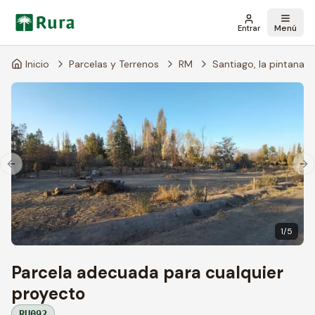
Menú
Entrar
Inicio
Parcelas y Terrenos
RM
Santiago, la pintana
Previous slide
Ne
1
/
5
Parcela adecuada para cualquier
proyecto
RU092