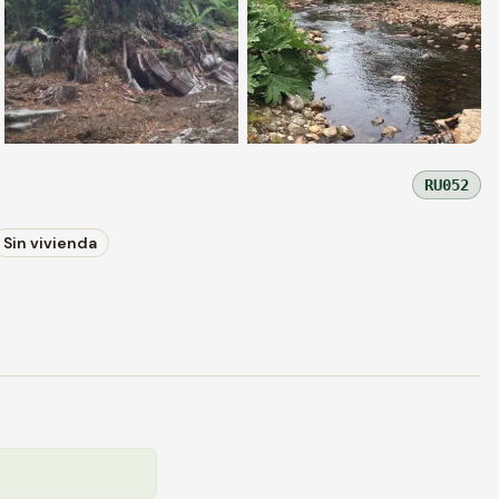
+
1
foto
RU052
Sin vivienda